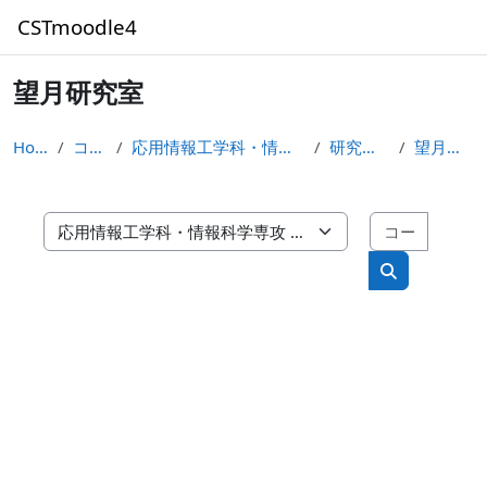
メインコンテンツへスキップする
CSTmoodle4
望月研究室
Home
コース
応用情報工学科・情報科学専攻
研究室関連
望月研究室
コース
コースカテゴリ
コースを検索