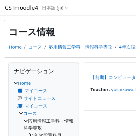
メインコンテンツへスキップする
CSTmoodle4
日本語 ‎(ja)‎
コース情報
Home
コース
応用情報工学科・情報科学専攻
4年次
ブロック
ナビゲーション をスキップする
ナビゲーション
【前期】コンピュータ
Home
Teacher:
yoshikawa
マイコース
サイトニュース
マイコース
コース
応用情報工学科・情報
科学専攻
1年次設置科目