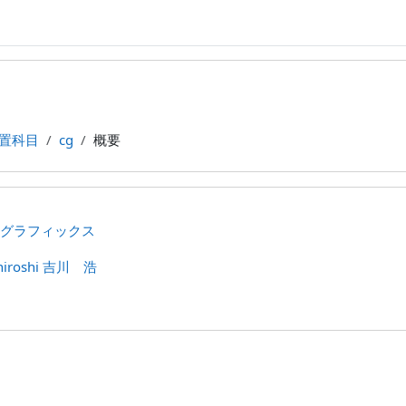
設置科目
cg
概要
グラフィックス
.hiroshi 吉川 浩